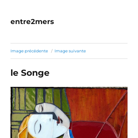
entre2mers
Image précédente
Image suivante
le Songe