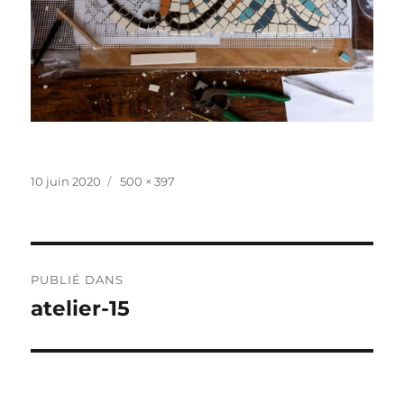
Publié
Taille
10 juin 2020
500 × 397
le
réelle
Navigation
PUBLIÉ DANS
de
atelier-15
l’article