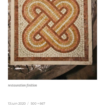
restauration finition
Publié
Taille
13 juin 2020
500 × 667